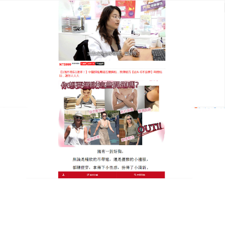
泰國KROKO豐胸貼專賣店
出差旅行也能隨時悄悄變大！
可攜式草本磁石豐胸貼讓你維
持巔峰身段
頻繁出差、旅行換季，擔心作息不規律會讓胸部縮
水、失去彈性，又沒時間做繁瑣的美胸Spa？帶上這
款精巧便攜的天然草本
磁石豐胸貼
給你的胸部最及時
的營養滋補，配方富含天然野葛根、青木瓜與大豆異
黃酮精華，成分低敏溫和，能迅速補充胸部流失的膠
原蛋白，使用極其方便，獨立包裝設計不佔空間，隨