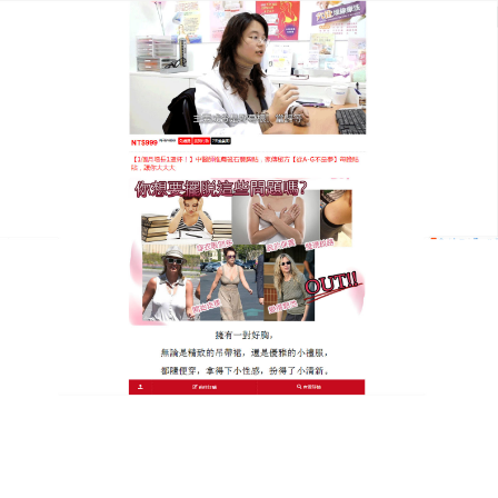
泰國KROKO豐胸貼專賣店
月份:
2025 年 8 月
豐胸藥豐乳貼天然成分豐胸，
魅力升級不是夢
豐滿的胸部能讓女性的魅力瞬間升級，
豐胸藥豐乳貼
全部選用天然成分，無化學添加，給你最純淨的豐胸
體驗，使用方式十分簡單，豐乳貼貼上後，能迅速透