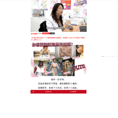
泰國KROKO豐胸貼專賣店
月份:
2025 年 9 月
磁石豐胸貼純天然豐胸，魅力
瞬間升級
豐滿的胸部，是女性自信的源泉，
磁石豐胸貼
選用純
天然原料，經過精細提煉而成，不含任何有害添加
物，使用方法簡單，易於上手，其有效成分能迅速被