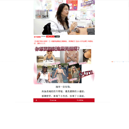
泰國KROKO豐胸貼專賣店
月份:
2026 年 3 月
豐胸藥貼天然豐胸秘籍，擁抱
性感人生
女性的魅力，離不開豐滿的胸部，
豐胸藥貼
採用純天
然成分，經過精心研製，使用起來輕鬆又方便，每天
按時使用，就能感受胸部的悄然改變，它能深入胸部