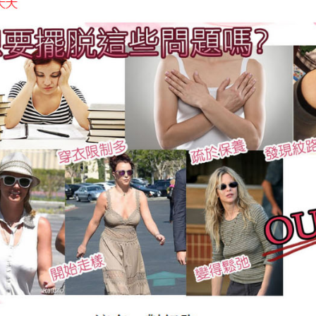
覺豐胸術，矽膠墊、按摩膏——抽屜裡的希望工程
，懶人豐胸
磁場與植物萃取物，無需注射、無創傷即可改善胸部萎縮，獨家
刺激乳腺生長點，促進組織二次發育，讓胸部在自然狀態下逐漸
合不同胸型，搭配每日按摩更易吸收，專業醫師推薦：磁場療法
生成，懶人豐胸產品是安全有效的胸部養護方案。
自然養護革命
貼的科學美胸方案