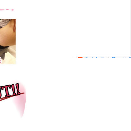
近期文章
產
擺脫化學激素的依賴！豐胸藥豐乳貼溫和啟動你
的二次發育
拯救產後下垂與鬆弛！懶人豐胸產品貼出緊緻少
女感
拒絕平胸的遺憾！磁石豐胸貼讓你輕鬆貼出傲人
雙峰
懶人豐胸產品貼上即見效！自然豐胸的科學保養
法
豐胸藥豐乳貼貼出自信！24小時自然膨脹的魔法
近期留言